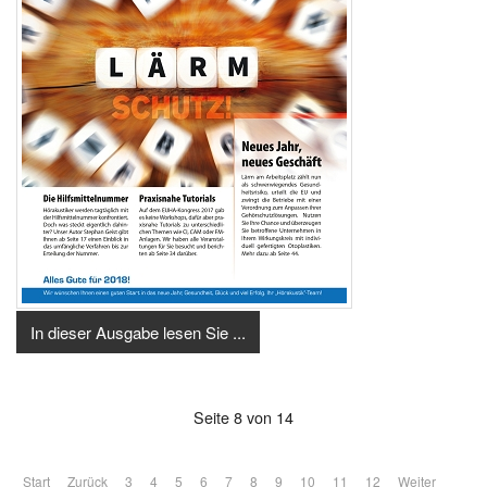
In dieser Ausgabe lesen Sie ...
Seite 8 von 14
Start
Zurück
3
4
5
6
7
8
9
10
11
12
Weiter