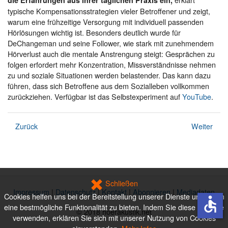
die Erfahrungen aus ihrer täglichen Praxis ein,
typische Kompensationsstrategien vieler Betroffener und zeigt,
warum eine frühzeitige Versorgung mit individuell passenden
Hörlösungen wichtig ist. Besonders deutlich wurde für
DeChangeman und seine Follower, wie stark mit zunehmendem
Hörverlust auch die mentale Anstrengung steigt: Gesprächen zu
folgen erfordert mehr Konzentration, Missverständnisse nehmen
zu und soziale Situationen werden belastender. Das kann dazu
führen, dass sich Betroffene aus dem Sozialleben vollkommen
zurückziehen. Verfügbar ist das Selbstexperiment auf
YouTube
.
Zurück
Weiter
Schließen
Impressum
|
Datenschutz
|
Kontakt
|
Abonnieren
|
Mediadaten
Cookies helfen uns bei der Bereitstellung unserer Dienste und Ihnen
accessible
eine bestmögliche Funktionalität zu bieten. Indem Sie diese Website
© 2018 hoerakustik.net
verwenden, erklären Sie sich mit unserer Nutzung von Cookies