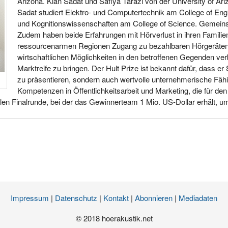
Arizona. Kian Sadat und Safiya Tarazi von der University of Ari
Sadat studiert Elektro- und Computertechnik am College of Eng
und Kognitionswissenschaften am College of Science. Gemei
Zudem haben beide Erfahrungen mit Hörverlust in ihren Familie
ressourcenarmen Regionen Zugang zu bezahlbaren Hörgeräten 
wirtschaftlichen Möglichkeiten in den betroffenen Gegenden ve
Marktreife zu bringen. Der Hult Prize ist bekannt dafür, dass er 
zu präsentieren, sondern auch wertvolle unternehmerische Fähi
Kompetenzen in Öffentlichkeitsarbeit und Marketing, die für den
len Finalrunde, bei der das Gewinnerteam 1 Mio. US‑Dollar erhält, u
Impressum
|
Datenschutz
|
Kontakt
|
Abonnieren
|
Mediadaten
© 2018 hoerakustik.net