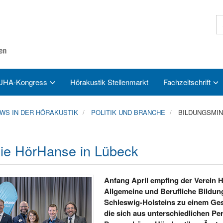
UHA-Kongress
Hörakustik Stellenmarkt
Fachzeitschrift
S IN DER HÖRAKUSTIK
POLITIK UND BRANCHE
BILDUNGSMIN
die HörHanse in Lübeck
Anfang April empfing der Verein Hö
Allgemeine und Berufliche Bildun
Schleswig-Holsteins zu einem Ge
die sich aus unterschiedlichen P