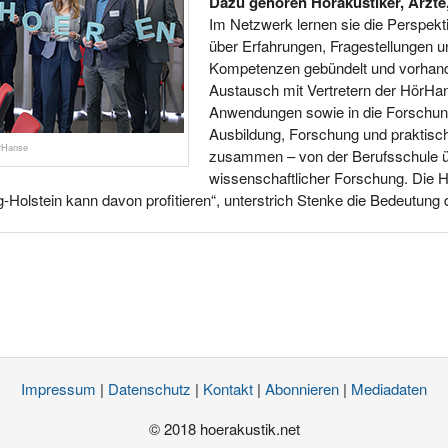
Dazu gehören Hörakustiker, Ärzte
Im Netzwerk lernen sie die Perspek
über Erfahrungen, Fragestellungen
Kompetenzen gebündelt und vorhand
Austausch mit Vertretern der HörHanse
Anwendungen sowie in die Forschu
Ausbildung, Forschung und praktisc
örHanse
zusammen – von der Berufsschule üb
wissenschaftlicher Forschung. Die H
-Holstein kann davon profitieren“, unterstrich Stenke die Bedeutun
Impressum
|
Datenschutz
|
Kontakt
|
Abonnieren
|
Mediadaten
© 2018 hoerakustik.net