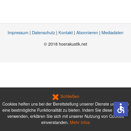
Impressum
|
Datenschutz
|
Kontakt
|
Abonnieren
|
Mediadaten
© 2018 hoerakustik.net
Schließen
Cookies helfen uns bei der Bereitstellung unserer Dienste und Ihnen
accessible
eine bestmögliche Funktionalität zu bieten. Indem Sie diese Website
verwenden, erklären Sie sich mit unserer Nutzung von Cookies
einverstanden.
Mehr Infos